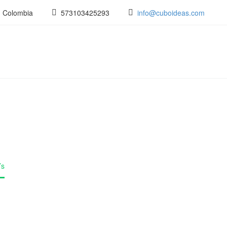
- Colombia
573103425293
info@cuboideas.com
’s