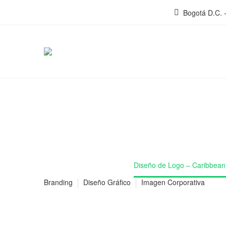
Bogotá D.C. 
LOGO - CARIBBEAN'S
DISEÑO GRÁFICO - BRANDING
Home
Portafolio
Diseño de Logo – Caribbean
Branding
Diseño Gráfico
Imagen Corporativa