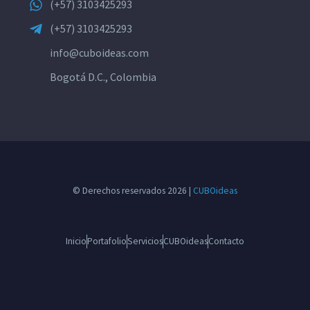
(+57) 3103425293
(+57) 3103425293
info@cuboideas.com
Bogotá D.C., Colombia
© Derechos reservados 2026 |
CUBOideas
Inicio
Portafolio
Servicios
CUBOideas
Contacto