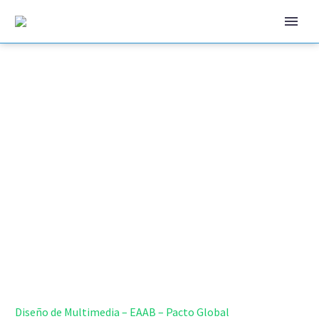
Multimedia -
EAAB - Pacto
global
DISEÑO GRÁFICO - ANIMACIÓN
Home
Portafolio
Diseño de Multimedia – EAAB – Pacto Global