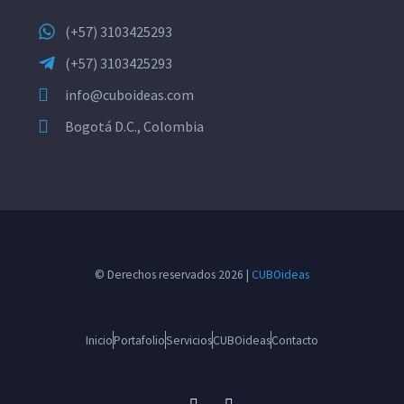
(+57) 3103425293
(+57) 3103425293
info@cuboideas.com
Bogotá D.C., Colombia
© Derechos reservados 2026 |
CUBOideas
Inicio
Portafolio
Servicios
CUBOideas
Contacto