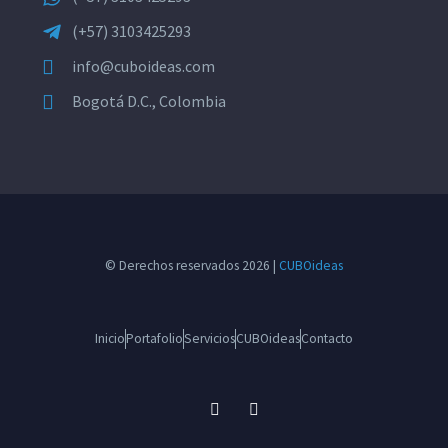
(+57) 3103425293
info@cuboideas.com
Bogotá D.C., Colombia
© Derechos reservados 2026 |
CUBOideas
Inicio
Portafolio
Servicios
CUBOideas
Contacto