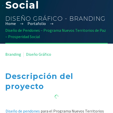
Social
DISEÑO GRÁFICO - BRANDING
Home
Portafolio
Diseño de Pendones – Programa Nuevos Territorios de Paz
– Prosperidad Social


Branding
Diseño Gráfico
Descripción del
proyecto
Diseño de pendones
para el Programa Nuevos Territorios